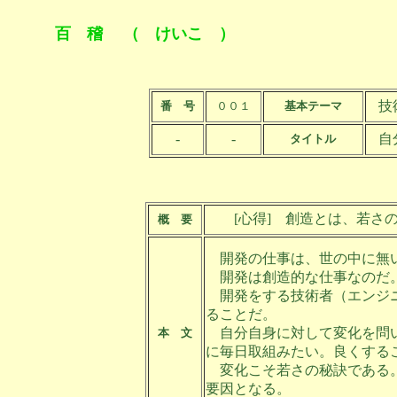
百 稽 （ けいこ ）
技
番 号
００１
基本テーマ
-
-
自
タイトル
[心得] 創造とは、若さの
概 要
開発の仕事は、世の中に無
開発は創造的な仕事なのだ
開発をする技術者（エンジニ
ることだ。
自分自身に対して変化を問
本 文
に毎日取組みたい。良くする
変化こそ若さの秘訣である
要因となる。